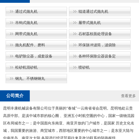
通过式抛丸机
辊道通过式抛丸机
吊钩式抛丸机
履带式抛丸机
网带式抛丸机
石材荔枝面处理设备
抛丸机配件、磨料
环保脉冲滤筒，滤袋除
电驴除尘器，成套设备
各种环保除尘器设备定
松砂机混砂机
喷砂机
钢丸、不锈钢钢丸
公司简介
查看更多
昆明丰康机械设备有限公司位于美丽的“春城"一云南省省会昆明。昆明地处云贵
高原中部。是滇中城市群的核心圈 、亚洲五小时航空圏的中心，国家一级物流园
区布局城市之一；是中国面向东南亚、南亚开放的门户城市，是国家 历史文化名
城，我国重要的旅游、商贸城市，西部地区重要的中心城市之一；是东亚大陆与
中南半岛、南亚次大陆 各国进行经济贸易往来及政治联系的陆路枢纽。