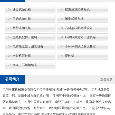
通过式抛丸机
辊道通过式抛丸机
吊钩式抛丸机
履带式抛丸机
网带式抛丸机
石材荔枝面处理设备
抛丸机配件、磨料
环保脉冲滤筒，滤袋除
电驴除尘器，成套设备
各种环保除尘器设备定
松砂机混砂机
喷砂机
钢丸、不锈钢钢丸
公司简介
查看更多
昆明丰康机械设备有限公司位于美丽的“春城"一云南省省会昆明。昆明地处云贵
高原中部。是滇中城市群的核心圈 、亚洲五小时航空圏的中心，国家一级物流园
区布局城市之一；是中国面向东南亚、南亚开放的门户城市，是国家 历史文化名
城，我国重要的旅游、商贸城市，西部地区重要的中心城市之一；是东亚大陆与
中南半岛、南亚次大陆 各国进行经济贸易往来及政治联系的陆路枢纽。