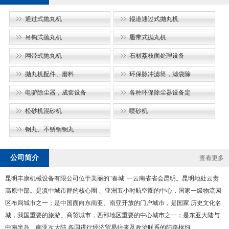
通过式抛丸机
辊道通过式抛丸机
吊钩式抛丸机
履带式抛丸机
网带式抛丸机
石材荔枝面处理设备
抛丸机配件、磨料
环保脉冲滤筒，滤袋除
电驴除尘器，成套设备
各种环保除尘器设备定
松砂机混砂机
喷砂机
钢丸、不锈钢钢丸
公司简介
查看更多
昆明丰康机械设备有限公司位于美丽的“春城"一云南省省会昆明。昆明地处云贵
高原中部。是滇中城市群的核心圈 、亚洲五小时航空圏的中心，国家一级物流园
区布局城市之一；是中国面向东南亚、南亚开放的门户城市，是国家 历史文化名
城，我国重要的旅游、商贸城市，西部地区重要的中心城市之一；是东亚大陆与
中南半岛、南亚次大陆 各国进行经济贸易往来及政治联系的陆路枢纽。