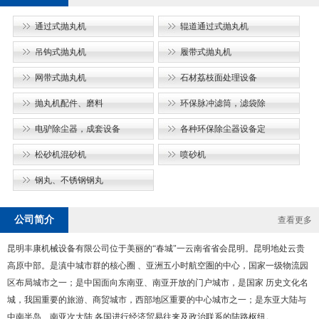
通过式抛丸机
辊道通过式抛丸机
吊钩式抛丸机
履带式抛丸机
网带式抛丸机
石材荔枝面处理设备
抛丸机配件、磨料
环保脉冲滤筒，滤袋除
电驴除尘器，成套设备
各种环保除尘器设备定
松砂机混砂机
喷砂机
钢丸、不锈钢钢丸
公司简介
查看更多
昆明丰康机械设备有限公司位于美丽的“春城"一云南省省会昆明。昆明地处云贵
高原中部。是滇中城市群的核心圈 、亚洲五小时航空圏的中心，国家一级物流园
区布局城市之一；是中国面向东南亚、南亚开放的门户城市，是国家 历史文化名
城，我国重要的旅游、商贸城市，西部地区重要的中心城市之一；是东亚大陆与
中南半岛、南亚次大陆 各国进行经济贸易往来及政治联系的陆路枢纽。