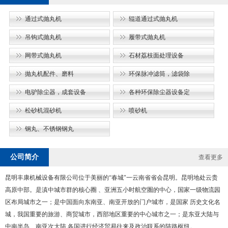
通过式抛丸机
辊道通过式抛丸机
吊钩式抛丸机
履带式抛丸机
网带式抛丸机
石材荔枝面处理设备
抛丸机配件、磨料
环保脉冲滤筒，滤袋除
电驴除尘器，成套设备
各种环保除尘器设备定
松砂机混砂机
喷砂机
钢丸、不锈钢钢丸
公司简介
查看更多
昆明丰康机械设备有限公司位于美丽的“春城"一云南省省会昆明。昆明地处云贵
高原中部。是滇中城市群的核心圈 、亚洲五小时航空圏的中心，国家一级物流园
区布局城市之一；是中国面向东南亚、南亚开放的门户城市，是国家 历史文化名
城，我国重要的旅游、商贸城市，西部地区重要的中心城市之一；是东亚大陆与
中南半岛、南亚次大陆 各国进行经济贸易往来及政治联系的陆路枢纽。